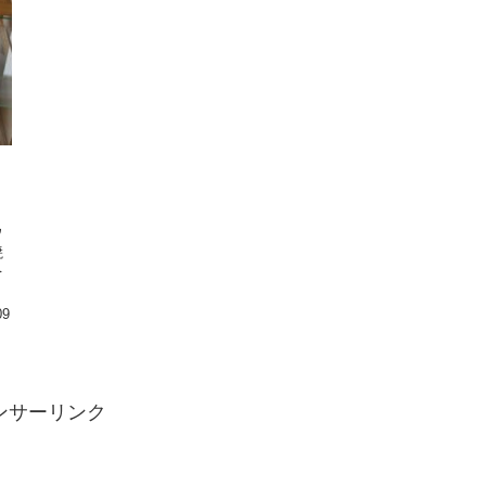
ウ
焼
を
。
09
ンサーリンク