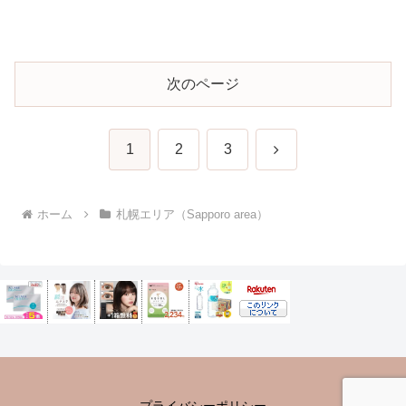
次のページ
次
1
2
3
へ
ホーム
札幌エリア（Sapporo area）