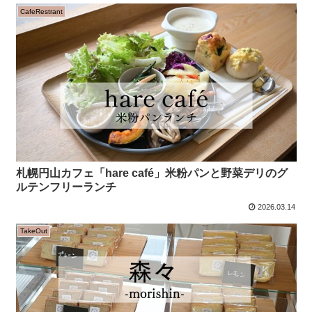
CafeRestrant
札幌円山カフェ「hare café」米粉パンと野菜デリのグ
ルテンフリーランチ
2026.03.14
TakeOut