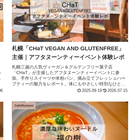
札幌「CHaT VEGAN AND GLUTENFREE」
主催｜アフタヌーンティーイベント体験レポ
。
札幌三越の人気ヴィーガン＆グルテンフリー菓子店
ル
「CHaT」が主催したアフタヌーンティーイベントに参
も
加。手作りスイーツや米粉パン、摘み立てフレッシュハー
ブティーの魅力をレポート。体にもやさしい特別なひとと
きを紹介します。
06
2025.09.19
2026.07.15
CafeRestrant