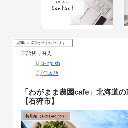
記事内に広告が含まれています。
言語切り替え
English
日本語
「わがまま農園cafe」北海道
【石狩市】
特別編（extra-edition）